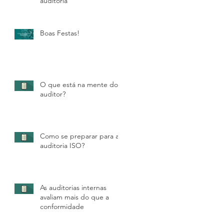
auditoria
Boas Festas!
O que está na mente do
auditor?
Como se preparar para a
auditoria ISO?
As auditorias internas
avaliam mais do que a
conformidade