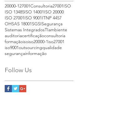
20000-1
27001
Consultoria27001
ISO
ISO 13485
ISO 14001
ISO 20000
ISO 27001
ISO 9001
IT
NP 4457
OHSAS 18001
SGSI
Segurança
Sistemas Integrados
TI
ambiente
auditoria
certificação
consultoria
formação
iso
iso20000-1
iso27001
iso9001
outsourcing
qualidade
segurançainformação
Follow Us