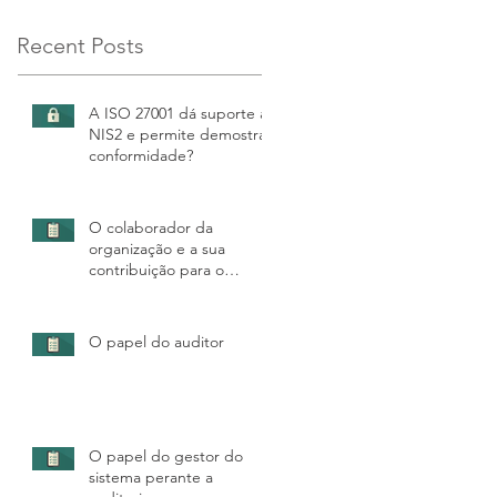
Recent Posts
A ISO 27001 dá suporte à
NIS2 e permite demostrar
conformidade?
O colaborador da
organização e a sua
contribuição para o
sucesso da auditoria
O papel do auditor
O papel do gestor do
sistema perante a