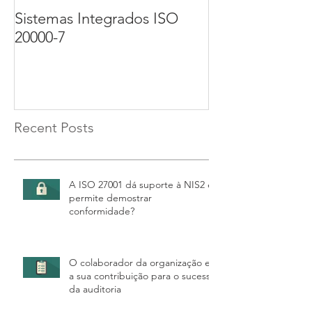
Sistemas Integrados ISO
Implementação
20000-7
Certificação d
27001. Parte 3 
Recent Posts
A ISO 27001 dá suporte à NIS2 e
permite demostrar
conformidade?
O colaborador da organização e
a sua contribuição para o sucesso
da auditoria