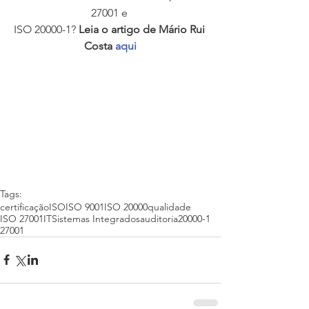
27001 e 
ISO 20000-1? 
Leia o artigo de Mário Rui 
Costa 
aqui
Tags:
certificação
ISO
ISO 9001
ISO 20000
qualidade
ISO 27001
IT
Sistemas Integrados
auditoria
20000-1
27001