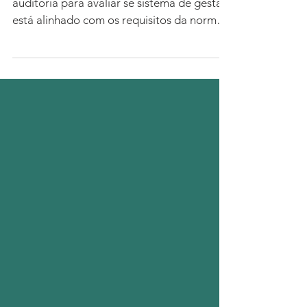
O papel do auditor
O trabalho do auditor é conduzir uma
auditoria para avaliar se sistema de gestão
está alinhado com os requisitos da norma e
se as atividades decorrem de acordo com
o planeado na documentação da
organização, ou seja, um exame
sistemático e independente para
determinar se existe conformidade nas
atividades e nos resultados do sistema.
Antes da Auditoria O trabalho do auditor
começa com a preparação. Uma auditoria
bem-sucedida é resultado de um
planeamento feito com base na info