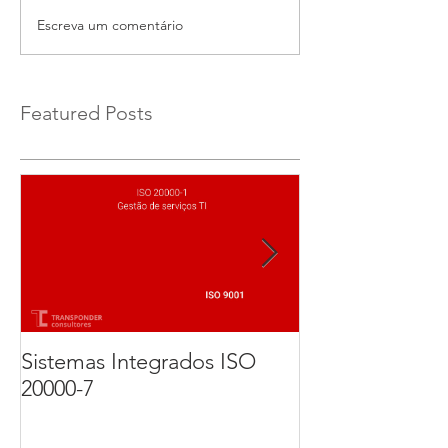
Escreva um comentário
Featured Posts
Sistemas Integrados ISO
Implementação
20000-7
Certificação d
27001. Parte 3 