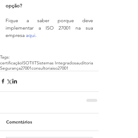
opção?
Fique a saber porque deve 
implementar a ISO 27001 na sua 
empresa 
aqui
.
Tags:
certificação
ISO
TI
IT
Sistemas Integrados
auditoria
Segurança
27001
consultoria
iso27001
Comentários