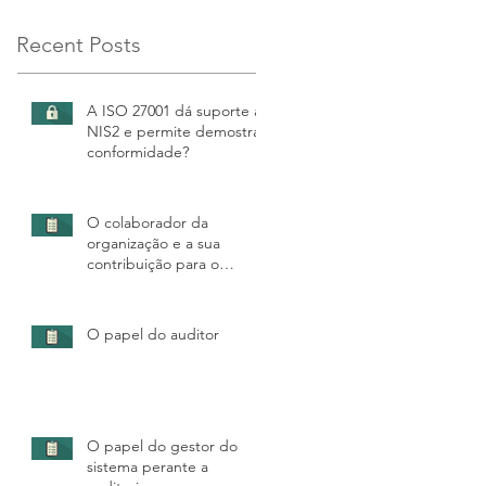
Recent Posts
A ISO 27001 dá suporte à
NIS2 e permite demostrar
conformidade?
O colaborador da
organização e a sua
contribuição para o
sucesso da auditoria
O papel do auditor
O papel do gestor do
sistema perante a