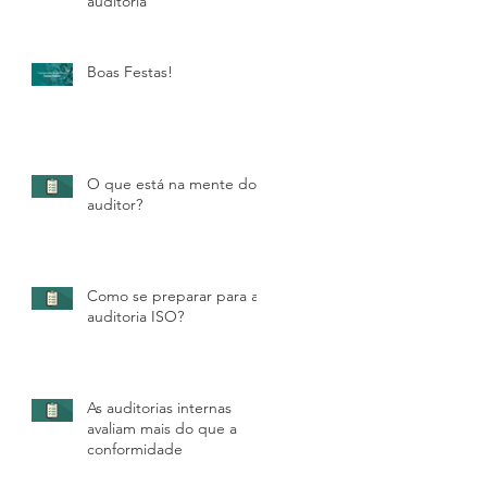
auditoria
Boas Festas!
O que está na mente do
auditor?
Como se preparar para a
auditoria ISO?
As auditorias internas
avaliam mais do que a
conformidade