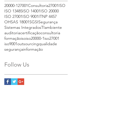
20000-1
27001
Consultoria27001
ISO
ISO 13485
ISO 14001
ISO 20000
ISO 27001
ISO 9001
IT
NP 4457
OHSAS 18001
SGSI
Segurança
Sistemas Integrados
TI
ambiente
auditoria
certificação
consultoria
formação
iso
iso20000-1
iso27001
iso9001
outsourcing
qualidade
segurançainformação
Follow Us