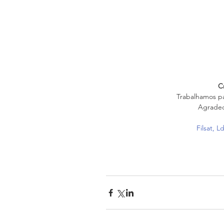
C
Trabalhamos pa
Agradec
Filsat, L