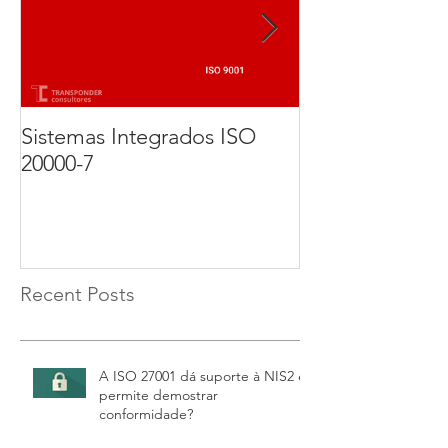
Sistemas Integrados ISO
Implementação
20000-7
Certificação d
27001. Parte 3 
Recent Posts
A ISO 27001 dá suporte à NIS2 e
permite demostrar
conformidade?