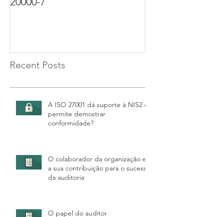
20000-7
Certificação d
27001. Parte 3 
Recent Posts
A ISO 27001 dá suporte à NIS2 e
permite demostrar
conformidade?
O colaborador da organização e
a sua contribuição para o sucesso
da auditoria
O papel do auditor