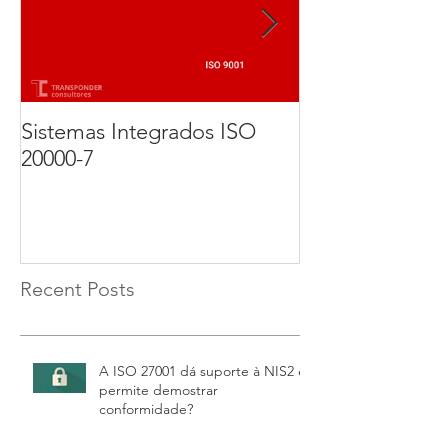
Sistemas Integrados ISO
Implementação
20000-7
Certificação d
27001. Parte 3 
Recent Posts
A ISO 27001 dá suporte à NIS2 e
permite demostrar
conformidade?