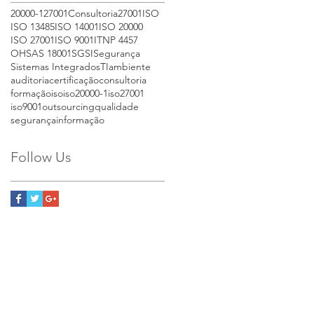
20000-1
27001
Consultoria27001
ISO
ISO 13485
ISO 14001
ISO 20000
ISO 27001
ISO 9001
IT
NP 4457
OHSAS 18001
SGSI
Segurança
Sistemas Integrados
TI
ambiente
auditoria
certificação
consultoria
formação
iso
iso20000-1
iso27001
iso9001
outsourcing
qualidade
segurançainformação
Follow Us