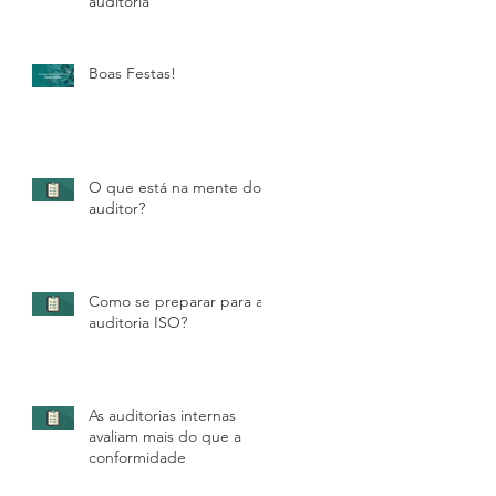
auditoria
Boas Festas!
O que está na mente do
auditor?
Como se preparar para a
auditoria ISO?
As auditorias internas
avaliam mais do que a
conformidade