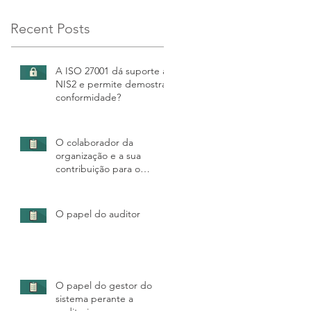
Recent Posts
A ISO 27001 dá suporte à
NIS2 e permite demostrar
conformidade?
O colaborador da
organização e a sua
contribuição para o
sucesso da auditoria
O papel do auditor
O papel do gestor do
sistema perante a