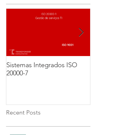
Sistemas Integrados ISO
Implementação
20000-7
Certificação d
27001. Parte 3 
Recent Posts