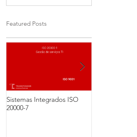
Featured Posts
Sistemas Integrados ISO
Implementação
20000-7
Certificação d
27001. Parte 3 