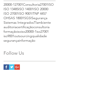
20000-1
27001
Consultoria27001
ISO
ISO 13485
ISO 14001
ISO 20000
ISO 27001
ISO 9001
IT
NP 4457
OHSAS 18001
SGSI
Segurança
Sistemas Integrados
TI
ambiente
auditoria
certificação
consultoria
formação
iso
iso20000-1
iso27001
iso9001
outsourcing
qualidade
segurançainformação
Follow Us