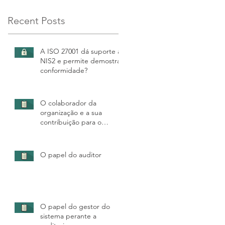
Recent Posts
A ISO 27001 dá suporte à
NIS2 e permite demostrar
conformidade?
O colaborador da
organização e a sua
contribuição para o
sucesso da auditoria
O papel do auditor
O papel do gestor do
sistema perante a