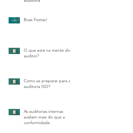
auditoria
Boas Festas!
O que está na mente do
auditor?
Como se preparar para a
auditoria ISO?
As auditorias internas
avaliam mais do que a
conformidade